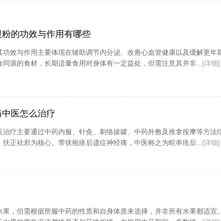
根粉的功效与作用有哪些
其功效与作用主要体现在辅助调节内分泌、改善心血管健康以及缓解更年
同源的食材，长期适量食用对身体有一定益处，但需注意其并非...
[详细]
痛中医怎么治疗
医治疗主要通过中药内服、针灸、刺络拔罐、中药外敷及推拿按摩等方法
扶正祛邪为核心。带状疱疹后遗症神经痛，中医称之为蛇串疮后...
[详细]
水果，但需根据所服中药的性质和自身体质来选择，并非所有水果都适宜