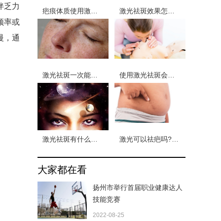
伴乏力
疤痕体质使用激光祛斑会留下疤痕吗？怎么确定自己是不是疤痕体质
激光祛斑效果怎么样 激光祛斑会有副作用吗
频率或
慢，通
激光祛斑一次能干净吗 使用激光祛斑后还会复发吗
使用激光祛斑会留疤吗？使用激光手术留疤了恢复期需要多久
激光祛斑有什么优点吗 激光祛斑又有哪些缺点
激光可以祛疤吗?激光祛疤的原理是什么
大家都在看
扬州市举行首届职业健康达人
技能竞赛
2022-08-25