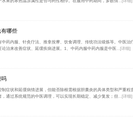
水果的寒热温凉属性是否与药性相悖。在服用中药期间，多数情...
[详细]
法有哪些
有中药内服、针灸疗法、推拿按摩、饮食调理、传统功法锻炼等。中医治
论治来改善症状、延缓疾病进展。1、中药内服中药内服是中医...
[详细]
根吗
控制症状和延缓病情进展，但能否除根需根据胆囊炎的具体类型和严重程
，通过系统规范的中医调理，可以实现长期稳定、减少复发；但...
[详细]