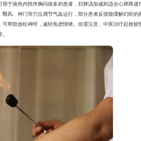
可用于痰热内扰伴胸闷痰多的患者，归脾汤加减则适合心脾两虚
、翳风、神门等穴位调节气血运行，部分患者反馈能缓解幻听的
，可帮助放松神经，减轻焦虑情绪。但需注意，中医治疗起效较
异。