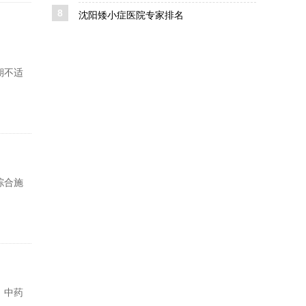
8
沈阳矮小症医院专家排名
期不适
综合施
。中药