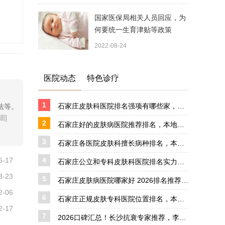
国家医保局相关人员回应，为
何要统一生育津贴等政策
2022-08-24
医院动态
特色诊疗
1
石家庄皮肤科医院排名强项有哪些家，本地高适配皮肤科就诊机构汇总
法等。
细]
2
石家庄好的皮肤病医院推荐排名，本地各类皮肤问题对症就诊指南
3
石家庄各医院皮肤科擅长病种排名，本地湿疹问题专属诊疗机构大全
6-17
4
石家庄公立和专科皮肤科医院排名实力榜单，本地不同肤质问题专属就医选择指南
3-23
5
石家庄皮肤病医院哪家好 2026排名推荐，本地正规皮肤科对症就医实用攻略
2-06
6
石家庄正规皮肤专科医院位置排名，本地正规皮肤科对症就医挑选技巧
2-17
7
2026口碑汇总！长沙抗衰专家推荐，李红慧公立出身医生审美在线盘点