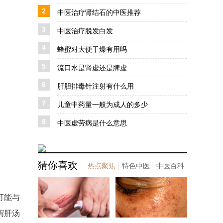
2
中医治疗肾结石的中医推荐
3
中医治疗脱发白发
4
蜂蜜对大便干燥有用吗
5
流口水是肾虚还是脾虚
6
肝胆排毒针注射有什么用
7
儿童中药量一般为成人的多少
8
中医虚劳病是什么意思
猜你喜欢
热点聚焦
特色中医
中医百科
可能与
泻肝汤