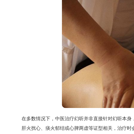
在多数情况下，中医治疗幻听并非直接针对幻听本身
肝火扰心、痰火郁结或心脾两虚等证型相关，治疗时