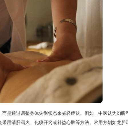
，而是通过调整身体失衡状态来减轻症状。例如，中医认为幻听
会采用清肝泻火、化痰开窍或补益心脾等方法。常用方剂如龙胆