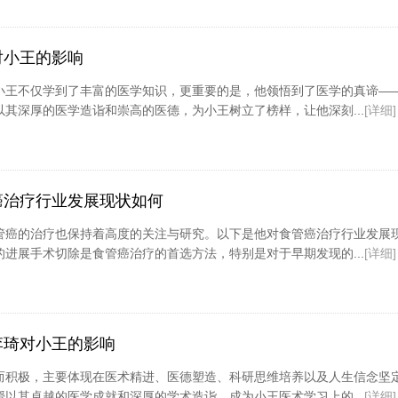
对小王的影响
小王不仅学到了丰富的医学知识，更重要的是，他领悟到了医学的真谛—
其深厚的医学造诣和崇高的医德，为小王树立了榜样，让他深刻...
[详细]
癌治疗行业发展现状如何
管癌的治疗也保持着高度的关注与研究。以下是他对食管癌治疗行业发展
进展手术切除是食管癌治疗的首选方法，特别是对于早期发现的...
[详细]
李琦对小王的影响
而积极，主要体现在医术精进、医德塑造、科研思维培养以及人生信念坚
以其卓越的医学成就和深厚的学术造诣，成为小王医术学习上的...
[详细]