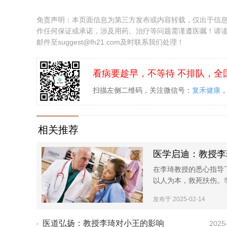
免责声明：本页面信息为第三方发布或内容转载，仅出于信
作任何保证或承诺，涉及用药、治疗等问题需谨遵医嘱！请
邮件至suggest@fh21.com及时联系我们处理！
看病要趁早，不等待 不排队，全
扫描左侧二维码，关注微信号：
复禾健康
相关推荐
医学启迪：教授李
在李琦教授的悉心指导
以人为本，救死扶伤。
发布于 2025-02-14
医道弘扬：教授李琦对小王的影响
2025