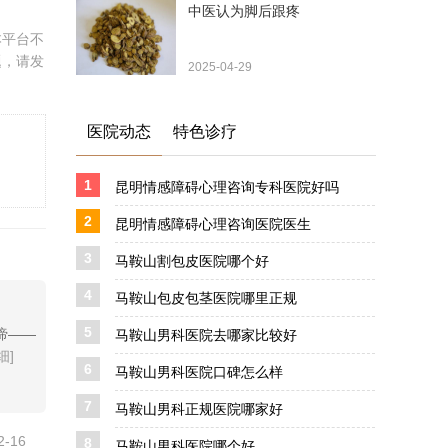
中医认为脚后跟疼
本平台不
题，请发
2025-04-29
医院动态
特色诊疗
1
昆明情感障碍心理咨询专科医院好吗
2
昆明情感障碍心理咨询医院医生
3
马鞍山割包皮医院哪个好
4
马鞍山包皮包茎医院哪里正规
5
谛——
马鞍山男科医院去哪家比较好
细]
6
马鞍山男科医院口碑怎么样
7
马鞍山男科正规医院哪家好
2-16
8
马鞍山男科医院哪个好