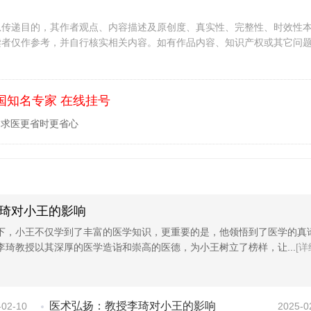
息传递目的，其作者观点、内容描述及原创度、真实性、完整性、时效性
读者仅作参考，并自行核实相关内容。如有作品内容、知识产权或其它问
国知名专家 在线挂号
，求医更省时更省心
琦对小王的影响
下，小王不仅学到了丰富的医学知识，更重要的是，他领悟到了医学的真
李琦教授以其深厚的医学造诣和崇高的医德，为小王树立了榜样，让...
[详
医术弘扬：教授李琦对小王的影响
-02-10
2025-0