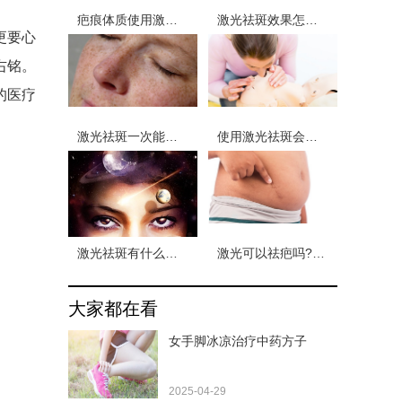
疤痕体质使用激光祛斑会留下疤痕吗？怎么确定自己是不是疤痕体质
激光祛斑效果怎么样 激光祛斑会有副作用吗
更要心
右铭。
的医疗
激光祛斑一次能干净吗 使用激光祛斑后还会复发吗
使用激光祛斑会留疤吗？使用激光手术留疤了恢复期需要多久
激光祛斑有什么优点吗 激光祛斑又有哪些缺点
激光可以祛疤吗?激光祛疤的原理是什么
大家都在看
女手脚冰凉治疗中药方子
2025-04-29