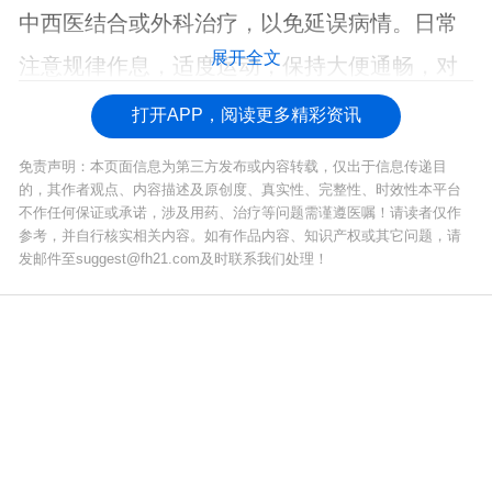
中西医结合或外科治疗，以免延误病情。日常
展开全文
注意规律作息，适度运动，保持大便通畅，对
预防胆结石也有帮助。
打开APP，阅读更多精彩资讯
免责声明：本页面信息为第三方发布或内容转载，仅出于信息传递目
的，其作者观点、内容描述及原创度、真实性、完整性、时效性本平台
不作任何保证或承诺，涉及用药、治疗等问题需谨遵医嘱！请读者仅作
参考，并自行核实相关内容。如有作品内容、知识产权或其它问题，请
发邮件至suggest@fh21.com及时联系我们处理！